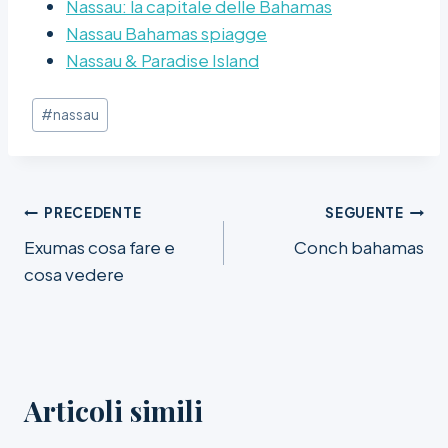
Nassau: la capitale delle Bahamas
Nassau Bahamas spiagge
Nassau & Paradise Island
Tag
#
nassau
articolo:
Navigazione
PRECEDENTE
SEGUENTE
Exumas cosa fare e
Conch bahamas
articoli
cosa vedere
Articoli simili