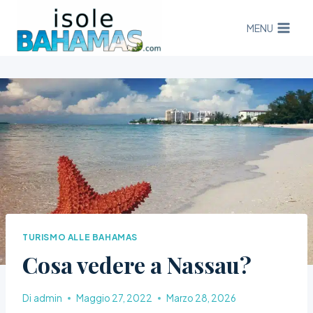
Salta
al
MENU
contenuto
TURISMO ALLE BAHAMAS
Cosa vedere a Nassau?
Di
admin
Maggio 27, 2022
Marzo 28, 2026