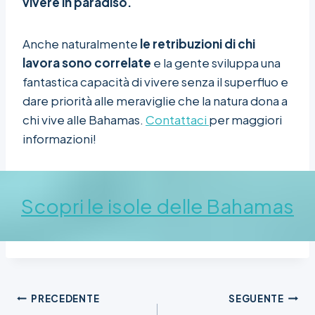
vivere in paradiso.
Anche naturalmente
le retribuzioni di chi
lavora sono correlate
e la gente sviluppa una
fantastica capacità di vivere senza il superfluo e
dare priorità alle meraviglie che la natura dona a
chi vive alle Bahamas.
Contattaci
per maggiori
informazioni!
Scopri le isole delle Bahamas
Navigazione
PRECEDENTE
SEGUENTE