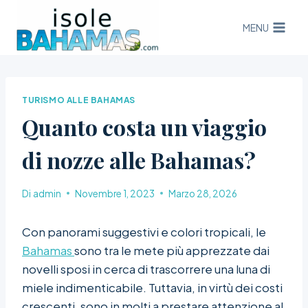
Salta
al
MENU
contenuto
TURISMO ALLE BAHAMAS
Quanto costa un viaggio
di nozze alle Bahamas?
Di
admin
Novembre 1, 2023
Marzo 28, 2026
Con panorami suggestivi e colori tropicali, le
Bahamas
sono tra le mete più apprezzate dai
novelli sposi in cerca di trascorrere una luna di
miele indimenticabile. Tuttavia, in virtù dei costi
crescenti, sono in molti a prestare attenzione al